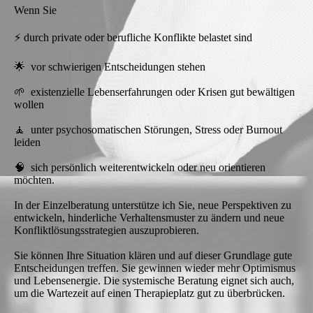
Wenn Sie
⚡ durch private oder berufliche Konflikte belastet sind
🌟 vor schwierigen Entscheidungen stehen
🌱 existenzielle Lebenserfahrungen oder Krisen gut bewältigen
wollen
🧘 unter psychosomatischen Störungen, Stress oder Burnout
leiden
🧠 sich persönlich weiterentwickeln oder neu orientieren
möchten.
In der Einzelberatung unterstütze ich Sie, neue Perspektiven zu
entwickeln, hinderliche Verhaltensmuster zu ändern und neue
Konfliktlösungsstrategien auszuprobieren.
Sie können Ihre Situation klären und auf dieser Grundlage gute
Entscheidungen treffen. Sie gewinnen wieder mehr Optimismus
und Lebensenergie. Die systemische Beratung eignet sich auch,
um die Wartezeit auf einen Therapieplatz gut zu überbrücken.