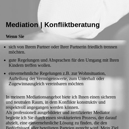
Mediation | Konfliktberatung
Wenn Sie
sich von Ihrem Partner oder Ihrer Partnerin friedlich trennen
möchten.
gute Regelungen und Absprachen für den Umgang mit Ihren
Kindern treffen wollen.
einvernehmliche Regelungen z.B. zur Wohnsituation,
Aufteilung der Vermögenswerte, zum Unterhalt oder
Zugewinnausgleich vereinbaren möchten
In meinem Mediationsangebot biete ich Ihnen einen sicheren
und neutralen Raum, in dem Konflikte konstruktiv und
respektvoll angegangen werden können.
Als professionell ausgebildeter und zertifizierter Mediator
begleite ich Sie durch einen strukturierten Prozess, der darauf
abzielt, eine einvernehmliche Lösung zu finden, die den
Bedürfnissen aller beteiligten Parteien gerecht wird. Mein Ziel