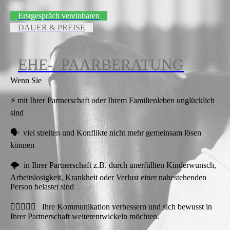
Erstgespräch vereinbaren
DAUER & PREISE
EHE-/ PAARBERATUNG
Wenn Sie
⚡ mit Ihrer Partnerschaft oder Ihrem Familienleben unglücklich
sind
🗣️ viel streiten und Konflikte nicht mehr gemeinsam lösen
können
🌩️ in Ihrer Partnerschaft z.B. durch unerfüllten Kinderwunsch,
Arbeitslosigkeit, Krankheit oder Verlust einer nahestehenden
Person belastet sind
🧑🏼‍❤️‍🧑🏻 Ihre Kommunikation verbessern und sich bewusst in
Ihrer Partnerschaft weiterentwickeln möchten.