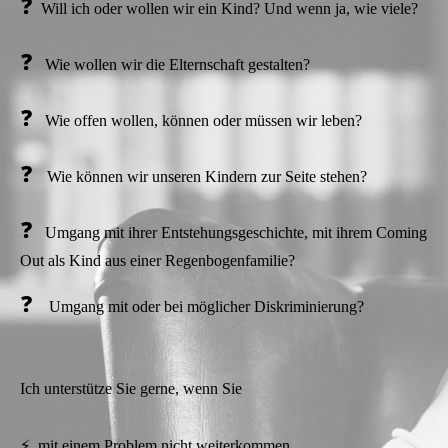
❓
Will ich oder wollen wir ein Kind? Und wenn ja, wie viele?
❓
Wie wollen wir die Elternschaft gestalten?
❓
Wie offen wollen, können oder müssen wir leben?
❓
Wie können wir unseren Kindern zur Seite stehen?
❓
Umgang mit ihrer Entstehungsgeschichte, mit ihrem Coming
Out als Kind aus einer Regenbogenfamilie?
❓
Umgang mit oder bei möglicher Diskriminierung?
Ich unterstütze Sie gerne, wenn Sie
⚡ mit einem Problem nicht weiterkommen