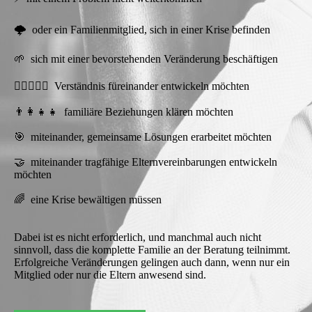
🌩️ oder ein Familienmitglied, sich in einer Krise befinden
🌱 sich mit einer bevorstehenden Veränderung beschäftigen
🧑🏼‍❤️‍🧑🏻 Verständnis füreinander entwickeln möchten
👨‍👩‍👧‍👧 familiäre Beziehungen klären möchten
🎯 miteinander, gemeinsame Lösungen erarbeitet möchten
🤝 miteinander tragfähige Elternvereinbarungen entwickeln
möchten
🌈 eine Krise bewältigen müssen
Dabei ist es nicht erforderlich, und manchmal auch nicht
sinnvoll, dass die komplette Familie an der Beratung teilnimmt.
Erfolgreiche Veränderungen gelingen auch dann, wenn nur ein
Mitglied oder nur die Eltern anwesend sind.