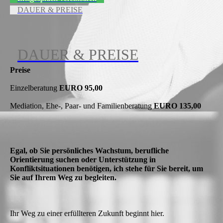
DAUER & PREISE
DAUER & PREISE
Preise
Einzelberatung
EURO 95,00
Mediation, Ehe-, Paar- und Familienberatung
EURO 135,00
Egal, ob Sie persönliches Wachstum, berufliche
Orientierung suchen oder Unterstützung in
Konfliktsituationen benötigen, ich stehe für Sie bereit, um
Sie auf Ihrem Weg zu begleiten.
Ihr Weg zu einer erfüllteren Zukunft beginnt hier.