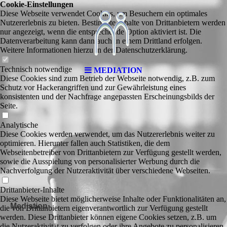
Cookie-Einstellungen
Diese Webseite verwendet Cookies, um Besuchern ein optimales
Nutzererlebnis zu bieten. Bestimmte Inhalte von Drittanbietern werden
nur angezeigt, wenn die entsprechende Option aktiviert ist. Die
Datenverarbeitung kann dann auch in einem Drittland erfolgen.
Weitere Informationen hierzu in der Datenschutzerklärung.
Technisch notwendige
MEDIATION
Diese Cookies sind zum Betrieb der Webseite notwendig, z.B. zum
Schutz vor Hackerangriffen und zur Gewährleistung eines
konsistenten und der Nachfrage angepassten Erscheinungsbilds der
Seite.
Analytische
Diese Cookies werden verwendet, um das Nutzererlebnis weiter zu
optimieren. Hierunter fallen auch Statistiken, die dem
Webseitenbetreiber von Drittanbietern zur Verfügung gestellt werden,
sowie die Ausspielung von personalisierter Werbung durch die
Nachverfolgung der Nutzeraktivität über verschiedene Webseiten.
Drittanbieter-Inhalte
Diese Webseite bietet möglicherweise Inhalte oder Funktionalitäten an,
Mediation
die von Drittanbietern eigenverantwortlich zur Verfügung gestellt
werden. Diese Drittanbieter können eigene Cookies setzen, z.B. um
die Nutzeraktivität zu verfolgen oder ihre Angebote zu personalisieren