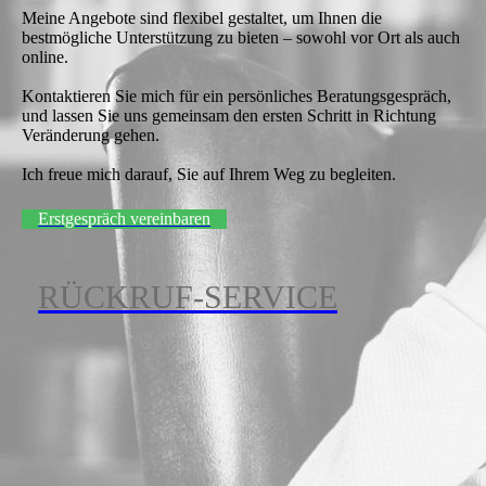
Meine Angebote sind flexibel gestaltet, um Ihnen die
bestmögliche Unterstützung zu bieten – sowohl vor Ort als auch
online.
Kontaktieren Sie mich für ein persönliches Beratungsgespräch,
und lassen Sie uns gemeinsam den ersten Schritt in Richtung
Veränderung gehen.
Ich freue mich darauf, Sie auf Ihrem Weg zu begleiten.
Erstgespräch vereinbaren
RÜCKRUF-SERVICE