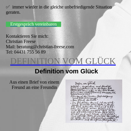
✅ immer wieder in die gleiche unbefriedigende Situation
geraten.
Erstgespräch vereinbaren
Kontaktieren Sie mich:
Christian Freese
Mail: beratung@christian-freese.com
Tel: 04431 755 56 89
DEFINITION VOM GLÜCK
Definition vom Glück
Aus einen Brief von einem
Freund an eine Freundin