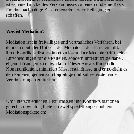
ist es, eine Brücke des Verständnisses zu bauen und eine Basis
für eine nachhaltige Zusammenarbeit oder Beilegung zu
schaffen.
Was ist Mediation?
Mediation ist ein freiwilliges und vertrauliches Verfahren, bei
dem ein neutraler Dritter – der Mediator – den Parteien hilft,
ihren Konflikt selbstbestimmt zu lösen. Der Mediator trifft keine
Entscheidungen für die Parteien, sondern unterstützt sie dabei,
eigene Lösungen zu entwickeln. Dieser Ansatz fördert die
Kommunikation, minimiert Missverständnisse und ermöglicht es
den Parteien, gemeinsam tragfähige und zufriedenstellende
Vereinbarungen zu treffen.
Um unterschiedlichen Bedürfnissen und Konfliktsituationen
gerecht zu werden, biete ich zwei speziell zugeschnittene
Mediationspakete an: