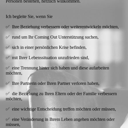
Personen bestehen, herzlich willkommen.
Ich begleite Sie, wenn Sie
✅ Ihre Beziehung verbessern oder weiterentwickeln möchten,
✅ rund um Ihr Coming Out Unterstützung suchen,
✅ sich in einer persönlichen Krise befinden,
✅ mit Ihrer Lebenssituation unzufrieden sind,
✅ eine Trennung hinter sich haben und diese aufarbeiten
möchten,
✅ Ihre Partnerin oder Ihren Partner verloren haben,
✅ die Beziehung zu Ihren Eltern oder der Familie verbessern
möchten,
✅ eine wichtige Entscheidung treffen möchten oder müssen,
✅ eine Veränderung in Ihrem Leben angehen möchten oder
müssen,