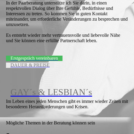
In der Paarberatung unterstütze ich Sie darin, in einen
respektvollen Dialog über Ihre Gefühle, Bedürfnisse und
Interessen zu treten. So kommen Sie in guten Kontakt
miteinander, um erforderliche Veränderungen zu besprechen und
umzusetzen.
Es entsteht wieder mehr vertrauensvolle und liebevolle Nähe
und Sie können eine erfüllte Partnerschaft leben.
Erstgespräch vereinbaren
DAUER & PREISE
GAY´s & LESBIAN´s
Im Leben eines jeden Menschen gibt es immer wieder Zeiten mit
besonderen Herausforderungen und Krisen.
Mögliche Themen in der Beratung können sein