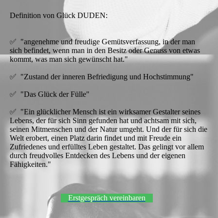
Definition von Glück DUDEN:
✅ "angenehme und freudige Gemütsverfassung, in der man
sich befindet, wenn man in den Besitz oder Genuss von etwas
kommt, was man sich gewünscht hat."
✅ "Zustand der inneren Befriedigung und Hochstimmung"
✅ "Das Glück der Fülle"
✅ "Ein glücklicher Mensch ist ein wirksamer Gestalter seines
Lebens, der für sich Sinn gefunden hat und achtsam mit sich,
seinen Mitmenschen und der Natur umgeht. Und der für sich die
Welt erobert, einen Platz darin findet und mit Freude ein
Zufriedenes und erfülltes Leben gestaltet. Das gelingt vor allem
durch freudvolles Entdecken des Lebens und der eigenen
Fähigkeiten."
Erstgespräch vereinbaren