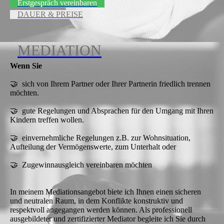
Erstgespräch vereinbaren
DAUER & PREISE
MEDIATION
Wenn Sie
🤝 sich von Ihrem Partner oder Ihrer Partnerin friedlich trennen
möchten.
🤝 gute Regelungen und Absprachen für den Umgang mit Ihren
Kindern treffen wollen.
🤝 einvernehmliche Regelungen z.B. zur Wohnsituation,
Aufteilung der Vermögenswerte, zum Unterhalt oder
🤝 Zugewinnausgleich vereinbaren möchten
In meinem Mediationsangebot biete ich Ihnen einen sicheren
und neutralen Raum, in dem Konflikte konstruktiv und
respektvoll angegangen werden können. Als professionell
ausgebildeter und zertifizierter Mediator begleite ich Sie durch