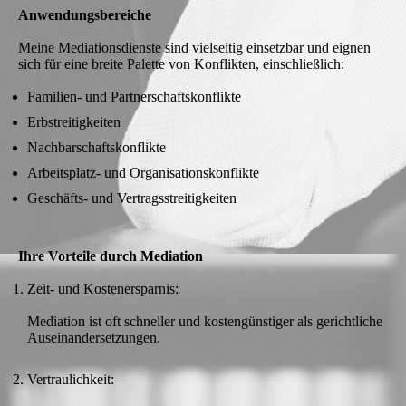
Anwendungsbereiche
Meine Mediationsdienste sind vielseitig einsetzbar und eignen
sich für eine breite Palette von Konflikten, einschließlich:
Familien- und Partnerschaftskonflikte
Erbstreitigkeiten
Nachbarschaftskonflikte
Arbeitsplatz- und Organisationskonflikte
Geschäfts- und Vertragsstreitigkeiten
Ihre Vorteile durch Mediation
Zeit- und Kostenersparnis:
Mediation ist oft schneller und kostengünstiger als gerichtliche
Auseinandersetzungen.
Vertraulichkeit: