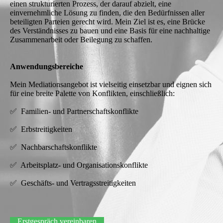
einen strukturierten Prozess, der darauf abzielt, eine
einvernehmliche Lösung zu finden, die den Bedürfnissen aller
beteiligten Parteien gerecht wird. Mein Ziel ist es, eine Brücke
des Verständnisses zu bauen und eine Basis für eine nachhaltige
Zusammenarbeit oder Beilegung zu schaffen.
Anwendungsbereiche
Mein Mediationsangebot ist vielseitig einsetzbar und eignen sich
für eine breite Palette von Konflikten, einschließlich:
✅ Familien- und Partnerschaftskonflikte
✅ Erbstreitigkeiten
✅ Nachbarschaftskonflikte
✅ Arbeitsplatz- und Organisationskonflikte
✅ Geschäfts- und Vertragsstreitigkeiten
Erstgespräch vereinbaren