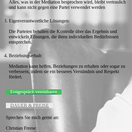
Alles, was in der Mediation besprochen wird, bleibt vertraulich
und kann nicht gegen eine Partei verwendet werden
Eigenverantwortliche Lösungen:
Die Parteien behalten die Kontrolle über das Ergebnis und
entwickeln Lösungen, die ihren individuellen Bedürfnissen
entsprechen.
Beziehungserhalt:
Mediation kann helfen, Beziehungen zu erhalten oder sogar zu
verbessern, indem sie ein besseres Verständnis und Respekt
fördert.
Erstgespräch vereinbaren
DAUER & PREISE
Sprechen Sie mich gerne an:
Christian Freese